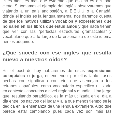
Pues bien, es más que evidente que eso no es del todo
cierto. Si tomamos el ejemplo del inglés, observaremos que
viajando a un país anglosajón, a E.E.U.U o a Canadá,
dónde el inglés es la lengua materna, nos daremos cuenta
de que
los nativos utilizan vocablos y expresiones que
no salen en los libros que estudiamos
y que nada tienen
que ver con las “perfectas estructuras gramaticales” y
vocabulario que a lo largo de la enseñanza de este idioma
hemos adquirido.
¿Qué sucede con ese inglés que resulta
nuevo a nuestros oídos?
En el post de hoy hablaremos de estas
expresiones
coloquiales o jerga
, entendiendo por ellas tanto frases
hechas con significado concreto, que asemejan a los
refranes españoles, como vocabulario específico utilizado
en contextos concretos a nivel regional y mundial. Una jerga
que, resultando paradójico, es la más utilizada en el día a
día entre los nativos del lugar y a la que menos tiempo se le
dedica en la enseñanza de una lengua extranjera. Algo que
parece estar cambiando pues cada vez son más las