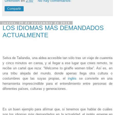
Unknown
en
2:50
No hay comentarios:
Compartir
jueves, 20 de noviembre de 2014
LOS IDIOMAS MÁS DEMANDADOS
ACTUALMENTE
Selva de Tailandia, una aldea accesible tan sólo tras un viaje de cuarenta
y cinco minutos en canoa, y al llegar a ese lugar que crees remoto, te
recibe un cartel que reza: “Welcome to giraffe women tribe”.
Así es, en
una tribu alejada del mundo, donde apenas llega otra cultura o
costumbres que las suyas propias, el
inglés
se convierte en una
herramienta imprescindible para el entendimiento entre personas de
diferentes países, culturas y generaciones.
Es un buen ejemplo para afirmar que, si tenemos que hablar de cuáles
son los idiomas más demandados en la actualidad, el inglés emerge en